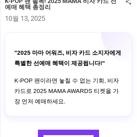
서 난방비 부담이 컸는데, ‘에너지 바우처’
K-POP 팬 필독! 2025 MAMA 비자 카드 선
예매 혜택 총정리
제도를 알게 된 후 큰 도움이 됐습니다. 이번
글에서는 지원 금액, 사용처, 지급 시기 를
10월 13, 2025
중심으로 난방비 지원 제도를 완벽히 정리
해드릴게요. 😊 1. 난방비 지원제도 개요 🤔
난방비 지원은 에너지 취약계층을 대상으로
하는 정부 복지정책입니다. ‘에너지 바우
처’라는 이름으로 시행되며, 전기·도시가스·
"2025 마마 어워즈, 비자 카드 소지자에게
등유·LPG·지역난방 등 다양한 형태의 에너
특별한 선예매 혜택이 제공됩니다!"
지를 구입할 수 있는 포인트 형태의 지원금
이 지급됩니다. 지원 대상은 기초생활수급
K-POP 팬이라면 놓칠 수 없는 기회, 비자
자, 차상위계층, 한부모·독거노인 가구 등이
며, 가구원 수에 따라 지원금액이 달라집니
카드로 2025 MAMA AWARDS 티켓을 가
다. 실제로 제가 주민센터에서 신청했을 때
장 먼저 예매하세요.
는 신분증과 복지카드만 있으면 간단히 접
수가 가능했습니다. 💡 알아두세요! 에너지
바우처는 현금이 아닌 ‘포인트’로 지급되며,
지정된 에너지 사용처에서만 사용할 수 있
습니다. 남은 포인트는 다음 해로 이월되지