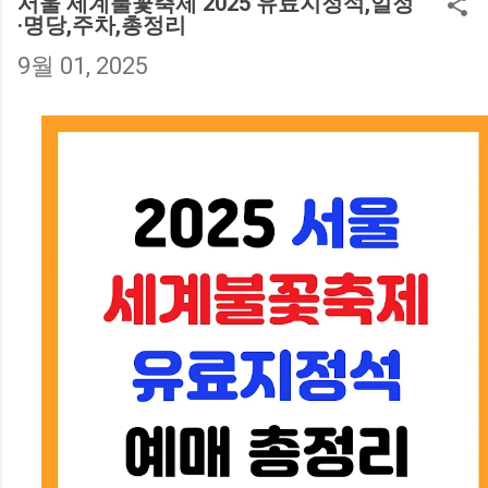
서 난방비 부담이 컸는데, ‘에너지 바우처’
서울 세계불꽃축제 2025 유료지정석,일정
·명당,주차,총정리
제도를 알게 된 후 큰 도움이 됐습니다. 이번
글에서는 지원 금액, 사용처, 지급 시기 를
9월 01, 2025
중심으로 난방비 지원 제도를 완벽히 정리
해드릴게요. 😊 1. 난방비 지원제도 개요 🤔
난방비 지원은 에너지 취약계층을 대상으로
하는 정부 복지정책입니다. ‘에너지 바우
처’라는 이름으로 시행되며, 전기·도시가스·
등유·LPG·지역난방 등 다양한 형태의 에너
지를 구입할 수 있는 포인트 형태의 지원금
이 지급됩니다. 지원 대상은 기초생활수급
자, 차상위계층, 한부모·독거노인 가구 등이
며, 가구원 수에 따라 지원금액이 달라집니
다. 실제로 제가 주민센터에서 신청했을 때
는 신분증과 복지카드만 있으면 간단히 접
수가 가능했습니다. 💡 알아두세요! 에너지
바우처는 현금이 아닌 ‘포인트’로 지급되며,
지정된 에너지 사용처에서만 사용할 수 있
습니다. 남은 포인트는 다음 해로 이월되지