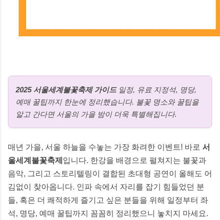
않으므로 반드시 기간 내 사용해야 합니다.
2. 1인·다인가구별 지원금액 📊 2025년 기
준, 에너지 바우처는 가구원 수에 따라 아래
와 같이 지급됩니다. 금액은 난방용(겨울철)
기준으로, 1년에 한 번 충전됩니다. 구분 ...
2025 서울세계불꽃축제 가이드
일정, 유료 지정석, 명당,
예매 꿀팁까지 한눈에 정리했습니다. 불꽃 명소와 꿀팁을
알고 간다면 서울의 가을 밤이 더욱 특별해집니다.
매년 가을, 서울 하늘을 수놓는 가장 화려한 이벤트! 바로
서
울세계불꽃축제
입니다. 한강을 배경으로 펼쳐지는 불꽃과
음악, 그리고 스토리텔링이 결합된 초대형 공연이 올해도 어
김없이 찾아옵니다. 인파 속에서 자리를 잡기 힘들었던 분
들, 혹은 더 쾌적하게 즐기고 싶은 분들을 위해 일정부터 좌
석, 명당, 예매 꿀팁까지 꼼꼼히 정리했으니 놓치지 마세요.