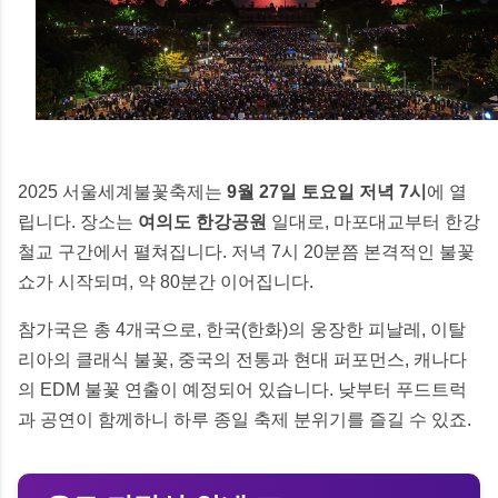
2025 서울세계불꽃축제는
9월 27일 토요일 저녁 7시
에 열
립니다. 장소는
여의도 한강공원
일대로, 마포대교부터 한강
철교 구간에서 펼쳐집니다. 저녁 7시 20분쯤 본격적인 불꽃
쇼가 시작되며, 약 80분간 이어집니다.
참가국은 총 4개국으로, 한국(한화)의 웅장한 피날레, 이탈
리아의 클래식 불꽃, 중국의 전통과 현대 퍼포먼스, 캐나다
의 EDM 불꽃 연출이 예정되어 있습니다. 낮부터 푸드트럭
과 공연이 함께하니 하루 종일 축제 분위기를 즐길 수 있죠.