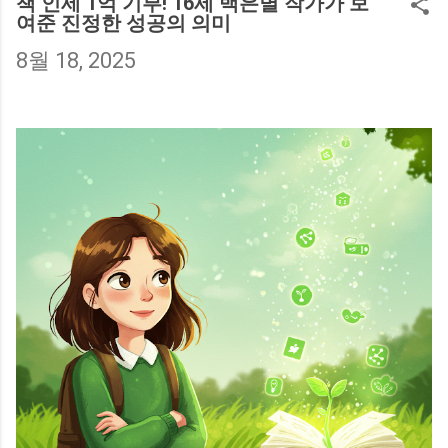
서 난방비 부담이 컸는데, ‘에너지 바우처’
책 인세 1억 기부! 16세 백은별 작가가 보
여준 진정한 성공의 의미
제도를 알게 된 후 큰 도움이 됐습니다. 이번
글에서는 지원 금액, 사용처, 지급 시기 를
8월 18, 2025
중심으로 난방비 지원 제도를 완벽히 정리
해드릴게요. 😊 1. 난방비 지원제도 개요 🤔
난방비 지원은 에너지 취약계층을 대상으로
하는 정부 복지정책입니다. ‘에너지 바우
처’라는 이름으로 시행되며, 전기·도시가스·
등유·LPG·지역난방 등 다양한 형태의 에너
지를 구입할 수 있는 포인트 형태의 지원금
이 지급됩니다. 지원 대상은 기초생활수급
자, 차상위계층, 한부모·독거노인 가구 등이
며, 가구원 수에 따라 지원금액이 달라집니
다. 실제로 제가 주민센터에서 신청했을 때
는 신분증과 복지카드만 있으면 간단히 접
수가 가능했습니다. 💡 알아두세요! 에너지
바우처는 현금이 아닌 ‘포인트’로 지급되며,
지정된 에너지 사용처에서만 사용할 수 있
습니다. 남은 포인트는 다음 해로 이월되지