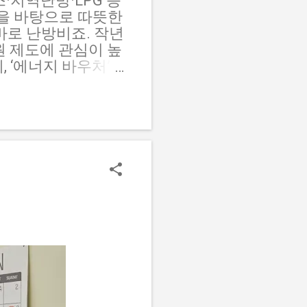
스·지역난방·LPG 등
험을 바탕으로 따뜻한
바로 난방비죠. 작년
원 제도에 관심이 높
 ‘에너지 바우처’
사용처, 지급 시기 를
 지원제도 개요 🤔
다. ‘에너지 바우
 다양한 형태의 에
원 대상은 기초생활수
라 지원금액이 달라
카드만 있으면 간단
아닌 ‘포인트’로 지
인트는 다음 해로
가구별 지원금액 📊
급됩니다. 금액은 난