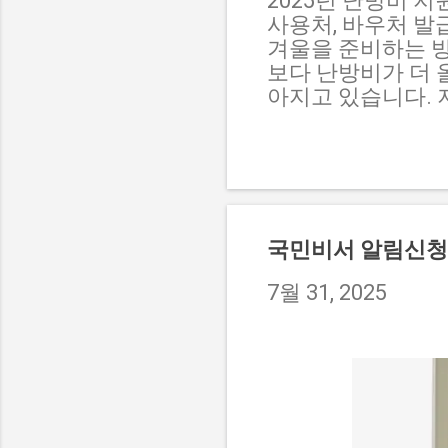
2025년 난방비 지
사용처, 바우처 발
겨울을 준비하는 방
보다 난방비가 더 
아지고 있습니다. 
제도를 알게 된 후 
중심으로 난방비 지원
난방비 지원은 에너
처’라는 이름으로 
너지를 구입할 수 
급자, 차상위계층,
국민비서 알림신청
집니다. 실제로 
히 접수가 가능했습
7월 31, 2025
급되며, 지정된 에
이월되지 않으므로 
2025년 기준, 
방용(겨울철) 기준으